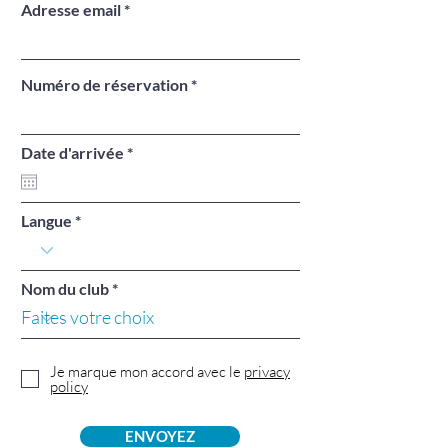
Adresse email
Numéro de réservation
r
Date d'arrivée
*
e
q
u
i
Langue
r
e
d
Nom du club
Je marque mon accord avec le
privacy
policy
ENVOYEZ