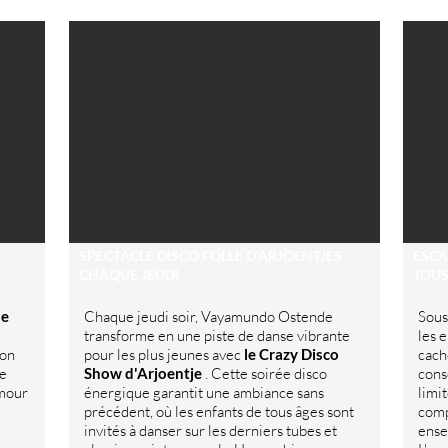
SPECTACLE DISCO FOLLE D'ARJOENTJES
ESCA
CHAQUE JEUDI
TOUS
de
Chaque jeudi soir, Vayamundo Ostende
Sous
transforme en une piste de danse vibrante
les 
son
pour les plus jeunes avec
le Crazy Disco
cach
re
Show d'Arjoentje
. Cette soirée disco
cons
umour
énergique garantit une ambiance sans
limit
précédent, où les enfants de tous âges sont
comp
invités à danser sur les derniers tubes et
ense