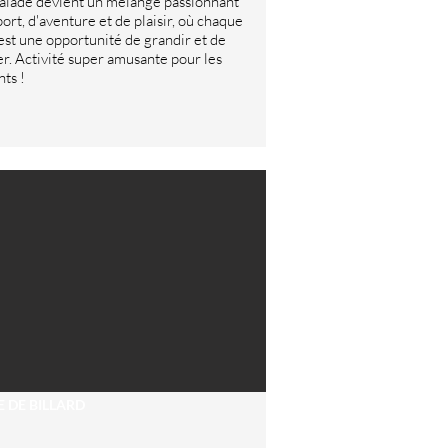
calade devient un mélange passionnant
port, d'aventure et de plaisir, où chaque
 est une opportunité de grandir et de
ler. Activité super amusante pour les
nts !
E DE BILLARD