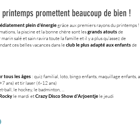
 printemps promettent beaucoup de bien !
édiatement plein d'énergie
grâce aux premiers rayons du printemps !
mations, la piscine et la bonne chère sont les
grands atouts
de
ir marin salé et sain ravira toute la famille et il y a plus qu'assez de
ndant ces belles vacances dans le
club le plus adapté aux enfants
de
 tous les âges
: quiz familial, loto, bingo enfants, maquillage enfants, 
+7 ans) et tir laser (6-12 ans)
t-ball, le hockey, le badminton, ...
 Rocky
le mardi et
Crazy Disco Show d'Arjoentje
le jeudi