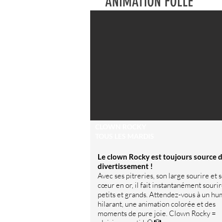
ANIMATION FOLLE
CLOWN ROCKY
TOUS LES MARDIS
Le clown Rocky est toujours source 
divertissement !
Avec ses pitreries, son large sourire et 
cœur en or, il fait instantanément souri
petits et grands. Attendez-vous à un h
hilarant, une animation colorée et des
moments de pure joie. Clown Rocky =