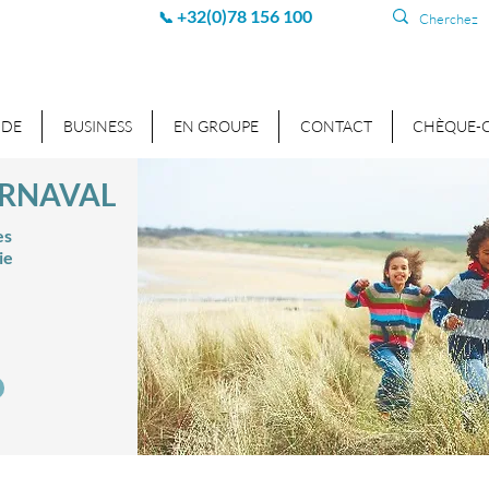
+32(0)78 156 100
📞
NDE
BUSINESS
EN GROUPE
CONTACT
CHÈQUE-
ARNAVAL
es
ie