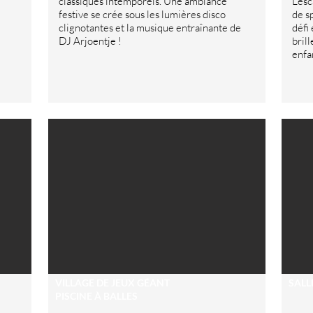
classiques intemporels. Une ambiance
L'es
festive se crée sous les lumières disco
de s
clignotantes et la musique entraînante de
défi
DJ Arjoentje !
bril
enfa
VILLAGE DE JEUX GÉANT
SALL
PISCINE À BALLES