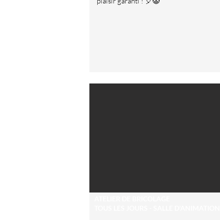
plaisir garanti ! 🎈🤡
ATELIER DE BRICOLAGE
TOUS LES JOURS - SALLE D'ANIMATION