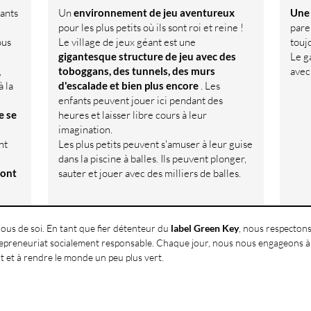
ants
Un
environnement de jeu aventureux
Une 
pour les plus petits où ils sont roi et reine !
pare
ous
Le village de jeux géant est une
touj
gigantesque structure de jeu avec des
Le g
,
toboggans, des tunnels, des murs
avec
 la
d'escalade et bien plus encore
. Les
enfants peuvent jouer ici pendant des
e se
heures et laisser libre cours à leur
imagination.
nt
Les plus petits peuvent s'amuser à leur guise
dans la piscine à balles. Ils peuvent plonger,
 ont
sauter et jouer avec des milliers de balles.
ous de soi. En tant que fier détenteur du
label Green Key
, nous respectons
repreneuriat socialement responsable. Chaque jour, nous nous engageons 
 et à rendre le monde un peu plus vert.