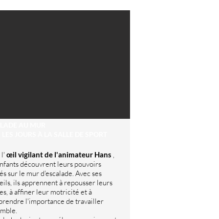
LADE AU MUR
 LES JOURS À LA SALLE DE SPORT
 l'
œil vigilant de l'animateur Hans
,
enfants découvrent leurs pouvoirs
és sur le mur d'escalade. Avec ses
eils, ils apprennent à repousser leurs
es, à affiner leur motricité et à
rendre l'importance de travailler
mble.