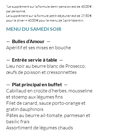
*Le supplément sur la formule demi-pension est de 40,00 €
par personne.
Le supplément sur la formule petit-déjeuner est de 29,50 €
pour le dîner + 40,00 € pour le menu de Saint-Valentin.
MENU DU SAMEDI SOIR
—
Bulles d’Amour
—
Apéritif et ses mises en bouche
—
Entrée servie à table
—
Lieu noir au beurre blanc de Prosecco,
œufs de poisson et cressonnettes
—
Plat principal en buffet
—
Cabillaud en croûte d’herbes, mousseline
et stoemp aux légumes fins
Filet de canard, sauce porto-orange et
gratin dauphinois
Pâtes au beurre ail-tomate, parmesan et
basilic frais
Assortiment de légumes chauds