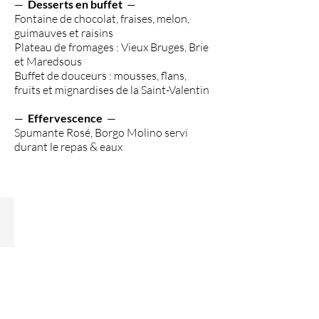
—
Desserts en buffet
—
Fontaine de chocolat, fraises, melon,
guimauves et raisins
Plateau de fromages : Vieux Bruges, Brie
et Maredsous
Buffet de douceurs : mousses, flans,
fruits et mignardises de la Saint-Valentin
—
Effervescence
—
Spumante Rosé, Borgo Molino servi
durant le repas & eaux
GROOT ZWEMBAD
met
stroomversnelling
en
waterval